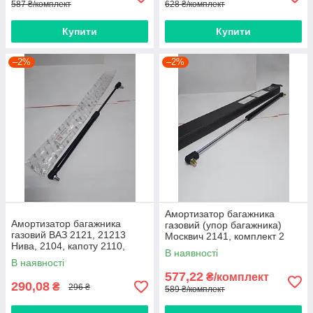
587 ₴/комплект
628 ₴/комплект
Купити
Купити
–2%
–2%
Амортизатор багажника
Амортизатор багажника
газовий (упор багажника)
газовий ВАЗ 2121, 21213
Москвич 2141, комплект 2
Нива, 2104, капоту 2110,
штуки
В наявності
2111, 2112 L1 = 470, L2 =
В наявності
280, 260N EuroEx, Угорщина
577,22
₴/комплект
290,08
₴
296 ₴
589 ₴/комплект