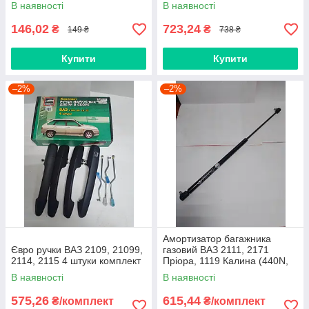
В наявності
В наявності
146,02
723,24
₴
₴
149 ₴
738 ₴
Купити
Купити
–2%
–2%
Амортизатор багажника
Євро ручки ВАЗ 2109, 21099,
газовий ВАЗ 2111, 2171
2114, 2115 4 штуки комплект
Пріора, 1119 Калина (440N,
L1=600; L2=350) комплект 2
В наявності
В наявності
штуки АТ, Чехія
575,26
615,44
₴/комплект
₴/комплект