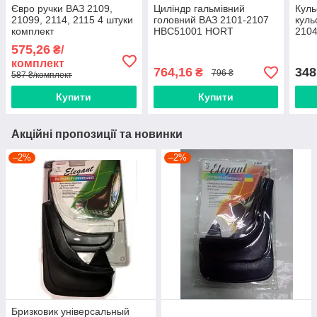
Євро ручки ВАЗ 2109,
Циліндр гальмівний
Куль
21099, 2114, 2115 4 штуки
головний ВАЗ 2101-2107
куль
комплект
HBC51001 HORT
2104
ниж
575,26
₴/
комплект
764,16
348
₴
796 ₴
587 ₴/комплект
Купити
Купити
Акційні пропозиції та новинки
–2%
–2%
Бризковик універсальный