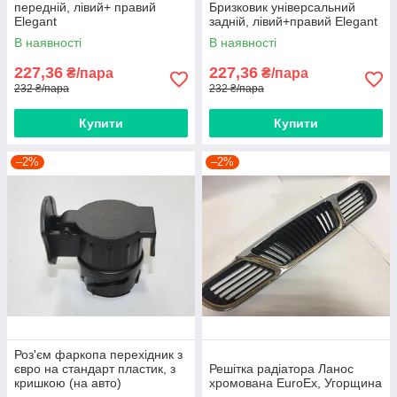
передній, лівий+ правий
Бризковик універсальний
Elegant
задній, лівий+правий Elegant
В наявності
В наявності
227,36
227,36
₴/пара
₴/пара
232 ₴/пара
232 ₴/пара
Купити
Купити
–2%
–2%
Роз'єм фаркопа перехідник з
євро на стандарт пластик, з
Решітка радіатора Ланос
кришкою (на авто)
хромована EuroEx, Угорщина