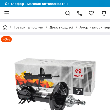
Світлофор - магазин автозапчастин
Товари та послуги
Деталі ходової
Амортизатори, вер
–3%