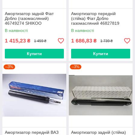
Амортизатор задній Фіат
Амортизатор передній
Добло (газомасляний)
(стійка) Фіат Добло
46749274 SHIKOO
газомасляний 46827819
SHIKOO
В наявності
В наявності
1 415,23
1 686,83
₴
₴
1 459 ₴
1 739 ₴
Купити
Купити
–3%
–3%
Амортизатор передній ВАЗ
Амортизатор задній (стійка)