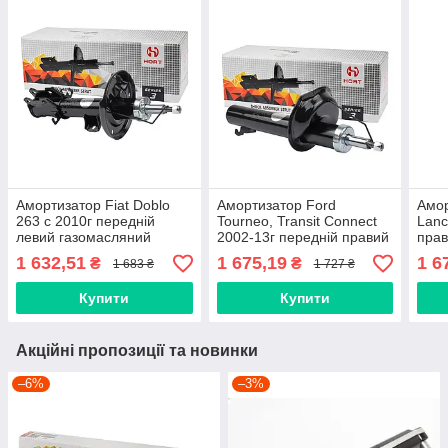
Амортизатор Fiat Doblo
Амортизатор Ford
Амор
263 с 2010г передній
Tourneo, Transit Connect
Lanc
левий газомасляний
2002-13г передній правий
прав
HORT (HA30615)
газомасляний HORT
HOR
1 632,51
1 675,19
1 6
₴
₴
1 683 ₴
1 727 ₴
HA30623
Купити
Купити
Акційні пропозиції та новинки
–6%
–3%