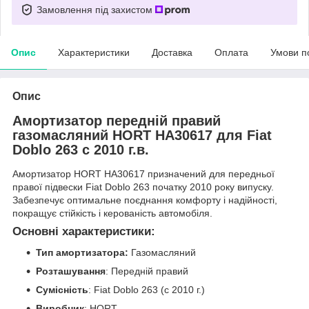
Замовлення під захистом
Опис
Характеристики
Доставка
Оплата
Умови п
Опис
Амортизатор передній правий
газомасляний HORT HA30617 для Fiat
Doblo 263 с 2010 г.в.
Амортизатор HORT HA30617 призначений для передньої
правої підвески Fiat Doblo 263 початку 2010 року випуску.
Забезпечує оптимальне поєднання комфорту і надійності,
покращує стійкість і керованість автомобіля.
Основні характеристики:
Тип амортизатора:
Газомасляний
Розташування
: Передній правий
Сумісність
: Fiat Doblo 263 (с 2010 г.)
Виробник
: HORT