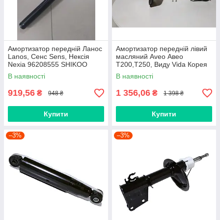
Амортизатор передній Ланос
Амортизатор передній лівий
Lanos, Сенс Sens, Нексія
масляний Aveo Авео
Nexia 96208555 SHIKOO
Т200,Т250, Виду Vida Корея
SHIKOO
В наявності
В наявності
919,56
1 356,06
₴
₴
948 ₴
1 398 ₴
Купити
Купити
–3%
–3%