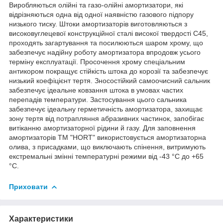
Виробляються олійні та газо-олійні амортизатори, які
відрізняються одна від одної наявністю газового підпору
низького тиску. Штоки амортизаторів виготовляються з
високовуглецевої конструкційної сталі високої твердості С45,
проходять загартування та посилюються шаром хрому, що
забезпечує надійну роботу амортизатора впродовж усього
терміну експлуатації. Просочення хрому спеціальним
антикором покращує стійкість штока до корозії та забезпечує
низький коефіцієнт тертя. Зносостійкий самоочисний сальник
забезпечує ідеальне ковзання штока в умовах частих
перепадів температури. Застосування цього сальника
забезпечує ідеальну герметичність амортизатора, захищає
зону тертя від потрапляння абразивних частинок, запобігає
витіканню амортизаторної рідини й газу. Для заповнення
амортизаторів TM "HORT" використовується амортизаторна
олива, з присадками, що виключають спінення, витримують
екстремальні змінні температурні режими від -43 °C до +65
°C.
Приховати
Характеристики