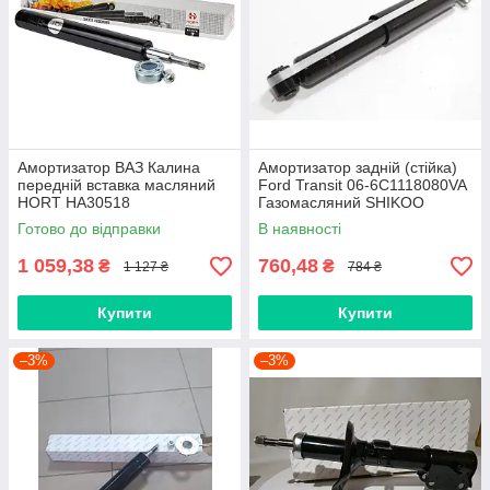
Амортизатор ВАЗ Калина
Амортизатор задній (стійка)
передній вставка масляний
Ford Transit 06-6C1118080VA
HORT HA30518
Газомасляний SHIKOO
Готово до відправки
В наявності
1 059,38
760,48
₴
₴
1 127 ₴
784 ₴
Купити
Купити
–3%
–3%