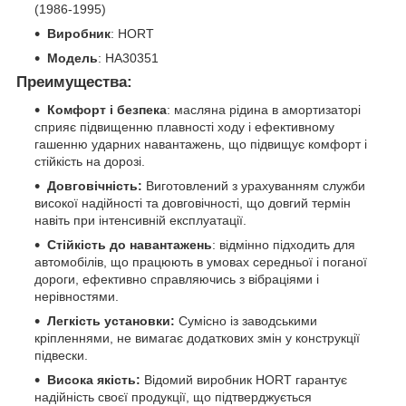
(1986-1995)
Виробник
: HORT
Модель
: HA30351
Преимущества:
Комфорт і безпека
: масляна рідина в амортизаторі
сприяє підвищенню плавності ходу і ефективному
гашенню ударних навантажень, що підвищує комфорт і
стійкість на дорозі.
Довговічність:
Виготовлений з урахуванням служби
високої надійності та довговічності, що довгий термін
навіть при інтенсивній експлуатації.
Стійкість до навантажень
: відмінно підходить для
автомобілів, що працюють в умовах середньої і поганої
дороги, ефективно справляючись з вібраціями і
нерівностями.
Легкість установки:
Сумісно із заводськими
кріпленнями, не вимагає додаткових змін у конструкції
підвески.
Висока якість:
Відомий виробник HORT гарантує
надійність своєї продукції, що підтверджується