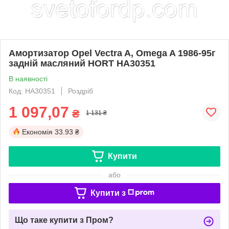
Амортизатор Opel Vectra A, Omega A 1986-95г
задній масляний HORT HA30351
В наявності
Код: HA30351
Роздріб
1 097,07
₴
1 131 ₴
Економія
33.93 ₴
Купити
або
Купити з
Що таке купити з Пром?