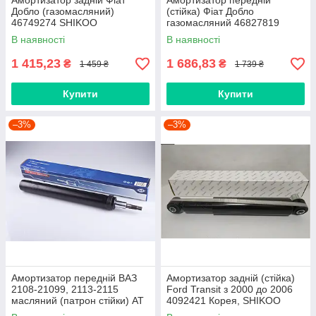
Амортизатор задній Фіат
Амортизатор передній
Добло (газомасляний)
(стійка) Фіат Добло
46749274 SHIKOO
газомасляний 46827819
SHIKOO
В наявності
В наявності
1 415,23
1 686,83
₴
₴
1 459 ₴
1 739 ₴
Купити
Купити
–3%
–3%
Амортизатор передній ВАЗ
Амортизатор задній (стійка)
2108-21099, 2113-2115
Ford Transit з 2000 до 2006
масляний (патрон стійки) AT
4092421 Корея, SHIKOO