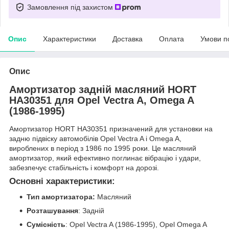
Замовлення під захистом
Опис
Характеристики
Доставка
Оплата
Умови п
Опис
Амортизатор задній масляний HORT
HA30351 для Opel Vectra A, Omega A
(1986-1995)
Амортизатор HORT HA30351 призначений для установки на
задню підвіску автомобілів Opel Vectra A і Omega A,
вироблених в період з 1986 по 1995 роки. Це масляний
амортизатор, який ефективно поглинає вібрацію і удари,
забезпечує стабільність і комфорт на дорозі.
Основні характеристики:
Тип амортизатора:
Масляний
Розташування
: Задній
Сумісність
: Opel Vectra A (1986-1995), Opel Omega A