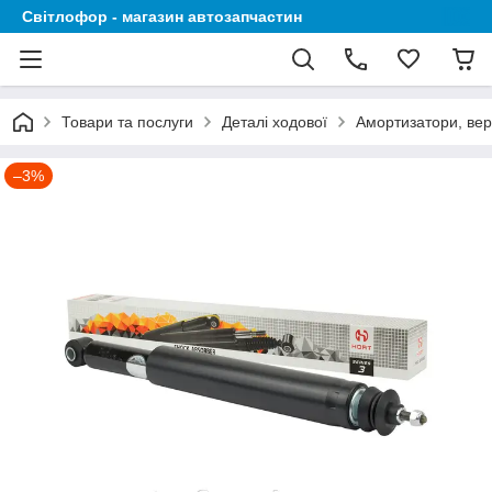
Світлофор - магазин автозапчастин
Товари та послуги
Деталі ходової
Амортизатори, вер
–3%