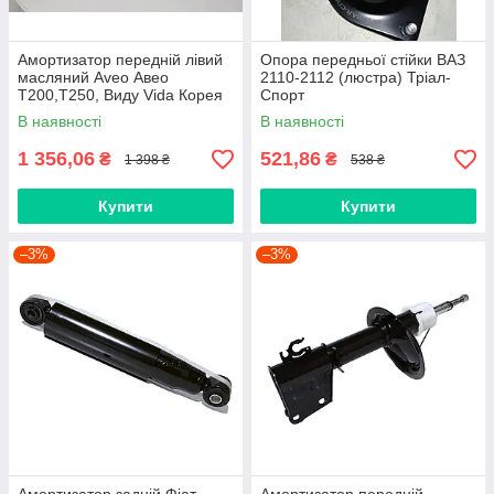
Амортизатор передній лівий
Опора передньої стійки ВАЗ
масляний Aveo Авео
2110-2112 (люстра) Тріал-
Т200,Т250, Виду Vida Корея
Спорт
SHIKOO
В наявності
В наявності
1 356,06
521,86
₴
₴
1 398 ₴
538 ₴
Купити
Купити
–3%
–3%