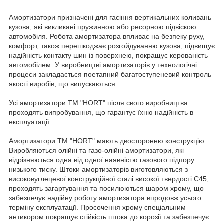
Амортизатори призначені для гасіння вертикальних коливань
кузова, які викликані пружинною або ресорною підвіскою
автомобіля. Робота амортизатора впливає на безпеку руху,
комфорт, також перешкоджає розгойдуванню кузова, підвищує
надійність контакту шин із поверхнею, покращує керованість
автомобілем. У виробництві амортизаторів у технологічні
процеси закладається поетапний багатоступеневий контроль
якості виробів, що випускаються.
Усі амортизатори ТМ "HORT" після свого виробництва
проходять випробування, що гарантує їхню надійність в
експлуатації.
Амортизатори TM "HORT" мають двосторонню конструкцію.
Виробляються олійні та газо-олійні амортизатори, які
відрізняються одна від одної наявністю газового підпору
низького тиску. Штоки амортизаторів виготовляються з
високовуглецевої конструкційної сталі високої твердості С45,
проходять загартування та посилюються шаром хрому, що
забезпечує надійну роботу амортизатора впродовж усього
терміну експлуатації. Просочення хрому спеціальним
антикором покращує стійкість штока до корозії та забезпечує