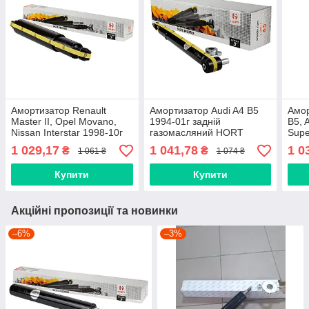
Амортизатор Renault
Амортизатор Audi A4 B5
Амор
Master II, Opel Movano,
1994-01г задній
B5, 
Nissan Interstar 1998-10г
газомасляний HORT
Supe
задній масляний HORT
HA30182
газ
1 029,17
1 041,78
1 0
₴
₴
1 061 ₴
1 074 ₴
HA30361
HA3
Купити
Купити
Акційні пропозиції та новинки
–6%
–3%