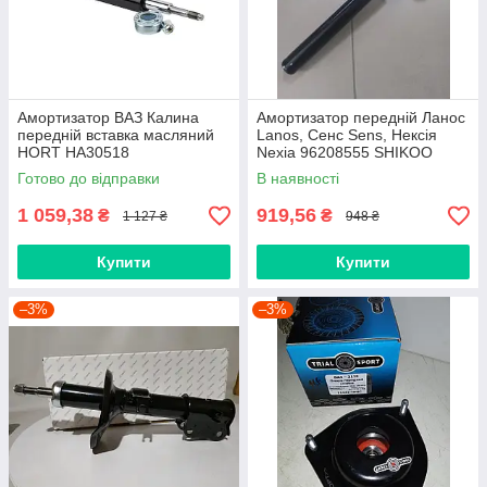
Амортизатор ВАЗ Калина
Амортизатор передній Ланос
передній вставка масляний
Lanos, Сенс Sens, Нексія
HORT HA30518
Nexia 96208555 SHIKOO
Готово до відправки
В наявності
1 059,38
919,56
₴
₴
1 127 ₴
948 ₴
Купити
Купити
–3%
–3%