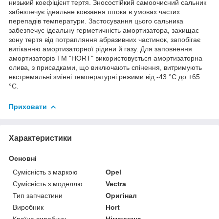
низький коефіцієнт тертя. Зносостійкий самоочисний сальник
забезпечує ідеальне ковзання штока в умовах частих
перепадів температури. Застосування цього сальника
забезпечує ідеальну герметичність амортизатора, захищає
зону тертя від потрапляння абразивних частинок, запобігає
витіканню амортизаторної рідини й газу. Для заповнення
амортизаторів TM "HORT" використовується амортизаторна
олива, з присадками, що виключають спінення, витримують
екстремальні змінні температурні режими від -43 °C до +65
°C.
Приховати
Характеристики
Основні
Сумісність з маркою
Opel
Сумісність з моделлю
Vectra
Тип запчастини
Оригінал
Виробник
Hort
Країна виробник
Німеччина