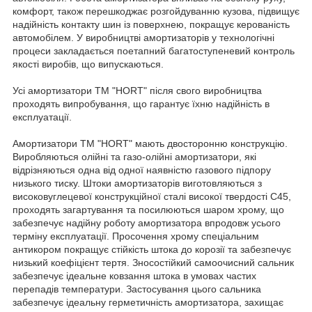
комфорт, також перешкоджає розгойдуванню кузова, підвищує
надійність контакту шин із поверхнею, покращує керованість
автомобілем. У виробництві амортизаторів у технологічні
процеси закладається поетапний багатоступеневий контроль
якості виробів, що випускаються.
Усі амортизатори ТМ "HORT" після свого виробництва
проходять випробування, що гарантує їхню надійність в
експлуатації.
Амортизатори TM "HORT" мають двосторонню конструкцію.
Виробляються олійні та газо-олійні амортизатори, які
відрізняються одна від одної наявністю газового підпору
низького тиску. Штоки амортизаторів виготовляються з
високовуглецевої конструкційної сталі високої твердості С45,
проходять загартування та посилюються шаром хрому, що
забезпечує надійну роботу амортизатора впродовж усього
терміну експлуатації. Просочення хрому спеціальним
антикором покращує стійкість штока до корозії та забезпечує
низький коефіцієнт тертя. Зносостійкий самоочисний сальник
забезпечує ідеальне ковзання штока в умовах частих
перепадів температури. Застосування цього сальника
забезпечує ідеальну герметичність амортизатора, захищає