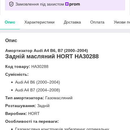
Замовлення під захистом
Опис
Характеристики
Доставка
Оплата
Умови п
Опис
Амортизатор Audi A4 B6, B7 (2000–2004)
Задній масляний HORT HA30288
Код товару:
HA30288
Сумісність:
Audi A4 B6 (2000–2004)
Audi A4 B7 (2004–2008)
Тип амортизатора:
Газомасляний
Розташування:
Задній
Виробник:
HORT
Особливості та переваги:
Газомасляна конструкція забезпечує оптимальну