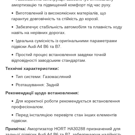
амортизацію та підвищений комфорт під час руху.
Виготовлений із високоякісних матеріалів, що
гарантує довговічність та стійкість до корозії.
Забезпечує стабільність автомобіля та плавність ходу
навіть на нерівних дорогах.
Ідеальна сумісність із оригінальними параметрами
підвіски Audi A4 B6 та B7.
Простий процес встановлення завдяки точній
відповідності заводським стандартам.
Технічні характеристики:
Тип системи: Газомасляний
Розташування: Задній
Рекомендації щодо встановлення:
Для коректної роботи рекомендується встановлення
професіоналом.
Перед інсталяцією перевірте стан інших елементів
підвіски.
Примітка:
Амортизатор HORT HA30288 призначений для
задньої підвіски Audi A4 B6 та B7, забезпечуючи надійність,