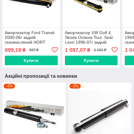
Амортизатор Ford Transit
Амортизатор VW Golf 4,
Амор
2000-06г задній
Skoda Octavia Tour, Seat
1994
газомасляний HORT
Leon 1996-07г задній
газ
HA30634
газомасляний HORT
HA3
899,19
1 097,07
1 0
₴
₴
927 ₴
1 131 ₴
HA30184
Купити
Купити
Акційні пропозиції та новинки
–6%
–3%