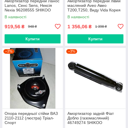
Амортизатор передній Ланос
Амортизатор передній лівий
Lanos, Сенс Sens, Нексія
масляний Aveo Авео
Nexia 96208555 SHIKOO
Т200,Т250, Виду Vida Корея
SHIKOO
В наявності
В наявності
919,56
1 356,06
₴
₴
948 ₴
1 398 ₴
Купити
Купити
–3%
–3%
Опора передньої стійки ВАЗ
Амортизатор задній Фіат
2110-2112 (люстра) Тріал-
Добло (газомасляний)
Спорт
46749274 SHIKOO