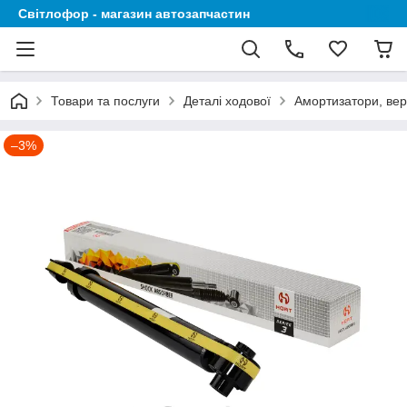
Світлофор - магазин автозапчастин
Товари та послуги
Деталі ходової
Амортизатори, вер
–3%