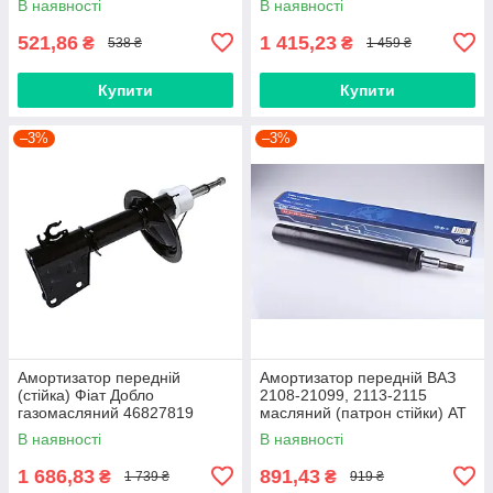
В наявності
В наявності
521,86
1 415,23
₴
₴
538 ₴
1 459 ₴
Купити
Купити
–3%
–3%
Амортизатор передній
Амортизатор передній ВАЗ
(стійка) Фіат Добло
2108-21099, 2113-2115
газомасляний 46827819
масляний (патрон стійки) AT
SHIKOO
В наявності
В наявності
1 686,83
891,43
₴
₴
1 739 ₴
919 ₴