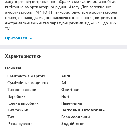
зону тертя від потрапляння абразивних частинок, запобігає
витіканню амортизаторної рідини й газу. Для заповнення
амортизаторів TM "HORT" використовується амортизаторна
олива, з присадками, що виключають спінення, витримують
екстремальні змінні температурні режими від -43 °C до +65
°C.
Приховати
Характеристики
Основні
Сумісність з маркою
Audi
Сумісність з моделлю
A4
Тип запчастини
Оригінал
Виробник
Hort
Країна виробник
Німеччина
Тип техніки
Легковий автомобіль
Тип
Газомасляний
Розташування
Задній міст