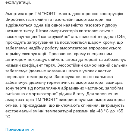
експлуатації.
Амортизатори TM "HORT" мають двосторонню конструкцію.
Виробляються олійні та газо-олійні амортизатори, які
відрізняються одна від одної наявністю газового підпору
низького тиску. Штоки амортизаторів виготовляються з
високовуглецевої конструкційної сталі високої твердості С45,
проходять загартування та посилюються шаром хрому, що
забезпечує надійну роботу амортизатора впродовж усього
терміну експлуатації. Просочення хрому спеціальним
антикором покращує стійкість штока до корозії та забезпечує
низький коефіцієнт тертя. Зносостійкий самоочисний сальник
забезпечує ідеальне ковзання штока в умовах частих
перепадів температури. Застосування цього сальника
забезпечує ідеальну герметичність амортизатора, захищає
зону тертя від потрапляння абразивних частинок, запобігає
витіканню амортизаторної рідини й газу. Для заповнення
амортизаторів TM "HORT" використовується амортизаторна
олива, з присадками, що виключають спінення, витримують
екстремальні змінні температурні режими від -43 °C до +65
°C.
Приховати