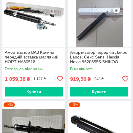
Амортизатор ВАЗ Калина
Амортизатор передній Ланос
передній вставка масляний
Lanos, Сенс Sens, Нексія
HORT HA30518
Nexia 96208555 SHIKOO
Готово до відправки
В наявності
1 059,38
919,56
₴
₴
1 127 ₴
948 ₴
Купити
Купити
–3%
–3%