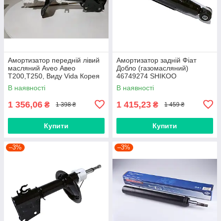
Амортизатор передній лівий
Амортизатор задній Фіат
масляний Aveo Авео
Добло (газомасляний)
Т200,Т250, Виду Vida Корея
46749274 SHIKOO
SHIKOO
В наявності
В наявності
1 356,06
1 415,23
₴
₴
1 398 ₴
1 459 ₴
Купити
Купити
–3%
–3%