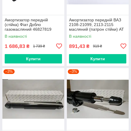
Амортизатор передній
Амортизатор передній ВАЗ
(стійка) Фіат Добло
2108-21099, 2113-2115
газомасляний 46827819
масляний (патрон стійки) AT
SHIKOO
В наявності
В наявності
1 686,83
891,43
₴
₴
1 739 ₴
919 ₴
Купити
Купити
–3%
–3%