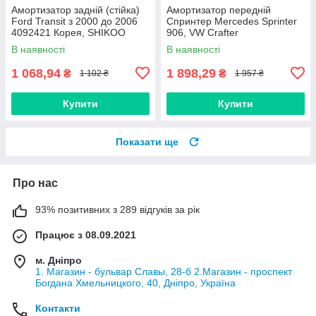
Амортизатор задній (стійка)
Амортизатор передній
Ford Transit з 2000 до 2006
Спринтер Mercedes Sprinter
4092421 Корея, SHIKOO
906, VW Crafter
газомасляний Корея,
В наявності
В наявності
SHIKOO
1 068,94
1 898,29
₴
₴
1 102 ₴
1 957 ₴
Купити
Купити
Показати ще
Про нас
93% позитивних з 289 відгуків за рік
Працює з 08.09.2021
м. Дніпро
1. Магазин - бульвар Славы, 28-б 2.Магазин - проспект
Богдана Хмельницкого, 40, Дніпро, Україна
Контакти