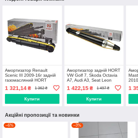
Амортизатор Renault
Амортизатор задній HORT
Амор
Scenic III 2009-16г задній
VW Golf 7, Skoda Octavia
Mast
газомасляний HORT
A7, Audi A3, Seat Leon
2010
HA30471
HA32315
газо
1 321,14
1 422,15
1 3
₴
₴
1 362 ₴
1 497 ₴
HOR
Купити
Купити
Акційні пропозиції та новинки
–6%
–3%