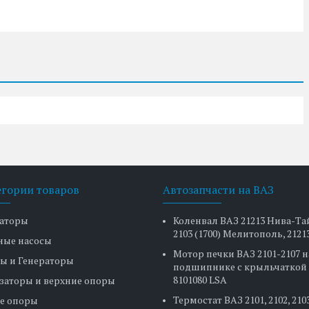
егории товаров
Автозапчасти на ВАЗ
аторы
Коленвал ВАЗ 21213 Нива-Та
2103 (1700) Мелитополь, 2121
ные насосы
Мотор печки ВАЗ 2101-2107 н
ы и Генераторы
подшипнике с крыльчаткой 
8101080 LSA
заторы и верхние опоры
Термостат ВАЗ 2101, 2102, 2103
е опоры