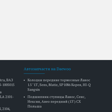
Автозапчасти на Daewoo
йга, ВАЗ
Колодки передние тормозные Ланос
3-1005015
1.5 "13", Sens, Matiz, SP1086 Корея, HI-Q
Sangsin
а
LA 2101-
Подшипник ступицы Ланос, Сенс,
Нексия, Авео передний (13") CX
Польша
, 2104,