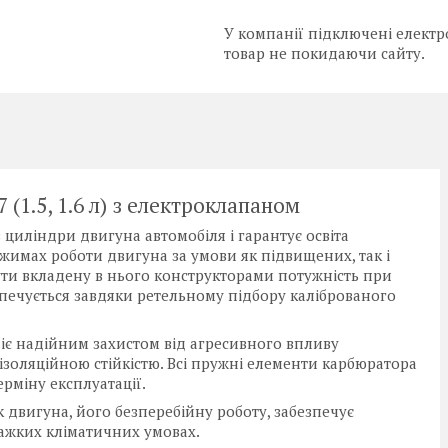
У компанії підключені електр
товар не покидаючи сайту.
 (1.5, 1.6 л) з електроклапаном
иліндри двигуна автомобіля і гарантує освіта
жимах роботи двигуна за умови як підвищених, так і
ти вкладену в нього конструкторами потужність при
зпечується завдяки ретельному підбору каліброваного
іє надійним захистом від агресивного впливу
оляційною стійкістю. Всі пружні елементи карбюратора
ерміну експлуатації.
двигуна, його безперебійну роботу, забезпечує
 важких кліматичних умовах.