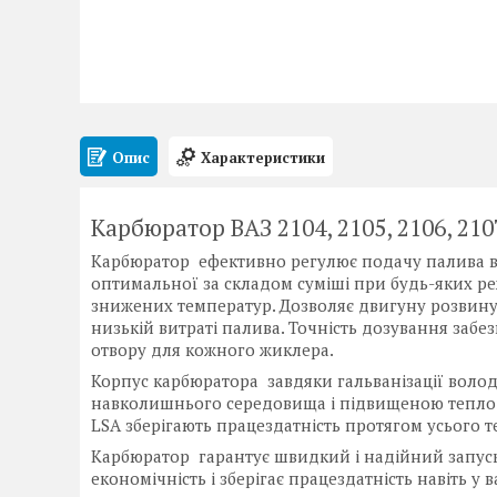
Опис
Характеристики
Карбюратор ВАЗ 2104, 2105, 2106, 2107
Карбюратор ефективно регулює подачу палива в ц
оптимальної за складом суміші при будь-яких ре
знижених температур. Дозволяє двигуну розвину
низькій витраті палива. Точність дозування забе
отвору для кожного жиклера.
Корпус карбюратора завдяки гальванізації волод
навколишнього середовища і підвищеною теплоіз
LSA зберігають працездатність протягом усього т
Карбюратор гарантує швидкий і надійний запуск 
економічність і зберігає працездатність навіть у