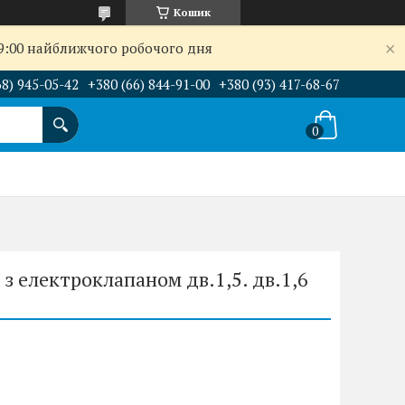
Кошик
09:00 найближчого робочого дня
68) 945-05-42
+380 (66) 844-91-00
+380 (93) 417-68-67
з електроклапаном дв.1,5. дв.1,6