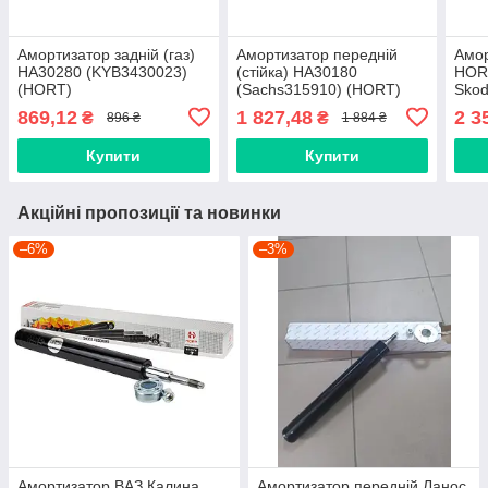
Амортизатор задній (газ)
Амортизатор передній
Амор
HA30280 (KYB3430023)
(стійка) HA30180
HORT
(HORT)
(Sachs315910) (HORT)
Skod
2021
869,12
1 827,48
2 3
₴
₴
896 ₴
1 884 ₴
Купити
Купити
Акційні пропозиції та новинки
–6%
–3%
Амортизатор ВАЗ Калина
Амортизатор передній Ланос