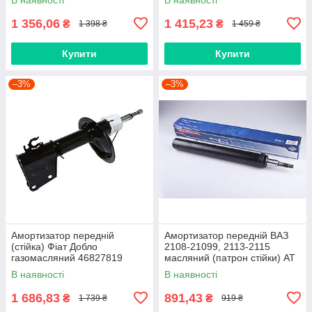
1 356,06
1 415,23
₴
₴
1 398 ₴
1 459 ₴
Купити
Купити
–3%
–3%
Амортизатор передній
Амортизатор передній ВАЗ
(стійка) Фіат Добло
2108-21099, 2113-2115
газомасляний 46827819
масляний (патрон стійки) AT
SHIKOO
В наявності
В наявності
1 686,83
891,43
₴
₴
1 739 ₴
919 ₴