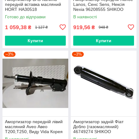
передній вставка масляний
Lanos, Сенс Sens, Нексія
HORT HA30518
Nexia 96208555 SHIKOO
Готово до відправки
В наявності
1 059,38
919,56
₴
₴
1 127 ₴
948 ₴
Купити
Купити
–3%
–3%
Амортизатор передній лівий
Амортизатор задній Фіат
масляний Aveo Авео
Добло (газомасляний)
Т200,Т250, Виду Vida Корея
46749274 SHIKOO
SHIKOO
В наявності
В наявності