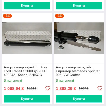
Купити
Купити
–3%
–3%
Амортизатор задній (стійка)
Амортизатор передній
Ford Transit з 2000 до 2006
Спринтер Mercedes Sprinter
4092421 Корея, SHIKOO
906, VW Crafter
газомасляний Корея,
В наявності
В наявності
SHIKOO
1 068,94
1 898,29
₴
₴
1 102 ₴
1 957 ₴
Купити
Купити