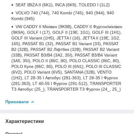
SEAT IBIZA II (6K1), INCA (6K9), TOLEDO I (1L2)
VOLVO 740 (744), 740 Kombi (745), 940 (944), 940
Kombi (945)
VW CADDY II Мінівен (9K9B), CADDY II Фургон/мінівен
(9K9A), GOLF I (17), GOLF II (19E, 1G1), GOLF III (1H1),
GOLF III Variant (1H5), JETTA I (16), JETTA II (19E, 1G2,
165), PASSAT B1 (32), PASSAT B1 Variant (33), PASSAT
B2 (32B), PASSAT B2 Ліфтбек (32B), PASSAT B2 Variant
(33B), PASSAT B3/B4 (3A2, 35I), PASSAT B3/B4 Variant
(3A5, 35I), POLO II (86C, 80), POLO CLASSIC (86C, 80),
POLO Купе (86C, 80), POLO III (6N1), POLO III CLASSIC
(6V2), POLO Variant (6V5), SANTANA (32B), VENTO
(1H2), LT 28-35 I Автобус (281-363), LT 28-35 I Фургон
(281-363), LT 40-55 I Фургон (291-512), TRANSPORTER
T3 Автобус (25_), TRANSPORTER T3 Фургон (24_, 25_)
Приховати
Характеристики
Основні