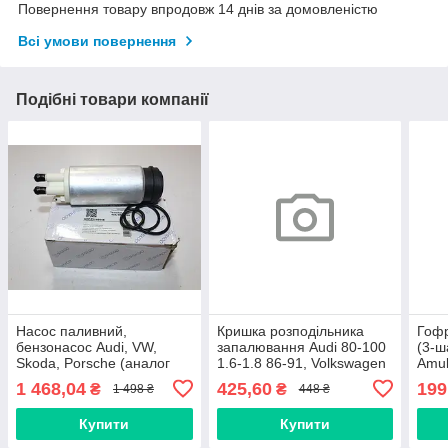
Повернення товару впродовж 14 днів за домовленістю
Всі умови повернення
Подібні товари компанії
Насос паливний,
Кришка розподільника
Гофр
бензонасос Audi, VW,
запалювання Audi 80-100
(3-ш
Skoda, Porsche (аналог
1.6-1.8 86-91, Volkswagen
Amul
VDO A2C53116514)
Golf, Passat 1.6-2.0 83> [
Skod
1 468,04
425,60
199
₴
₴
1 498 ₴
448 ₴
(вставка) Корея
BREMI ] 026905207A
AGK
Купити
Купити