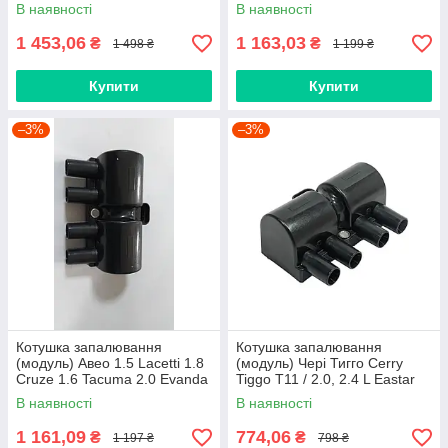
контакта
Evanda (4 контакти) SHIKOO
В наявності
В наявності
1 453,06
1 163,03
₴
₴
1 498 ₴
1 199 ₴
Купити
Купити
–3%
–3%
Котушка запалювання
Котушка запалювання
(модуль) Авео 1.5 Lacetti 1.8
(модуль) Чері Тигго Cerry
Cruze 1.6 Tacuma 2.0 Evanda
Tiggo T11 / 2.0, 2.4 L Eastar
2.0 3 контакти 96253555
2.4 L (3 контакт) Корея
В наявності
В наявності
SHIKOO
1 161,09
774,06
₴
₴
1 197 ₴
798 ₴