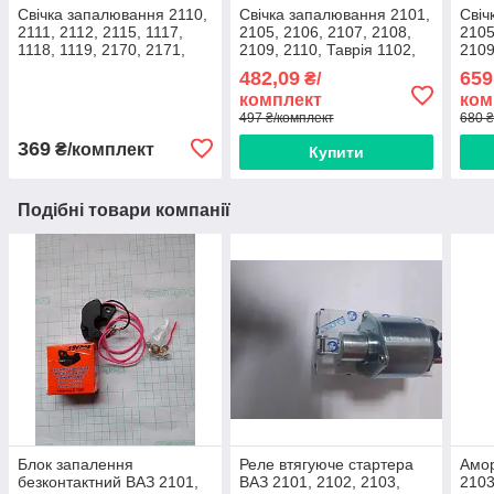
Свічка запалювання 2110,
Свічка запалювання 2101,
Свіч
2111, 2112, 2115, 1117,
2105, 2106, 2107, 2108,
2105
1118, 1119, 2170, 2171,
2109, 2110, Таврія 1102,
2109
2172 16 клапанний
1103, 1105, Ланос, Сенс
Лано
482,09
659
₴/
комплект 4 штуки,
комплект 4 штуки, NGK,
комп
комплект
ком
Finwhale.
BPR6E
497 ₴/комплект
680 ₴
369
₴/комплект
Купити
Подібні товари компанії
Блок запалення
Реле втягуюче стартера
Амор
безконтактний ВАЗ 2101,
ВАЗ 2101, 2102, 2103,
2103