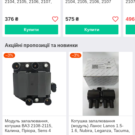
2104, 2105, 2106, 2107,
2104, 2105, 2106, 2107
2107
2121 Нива (Сонар)
нового зразка Болгарія
Вінниця
376
575
496
₴
₴
Купити
Купити
Акційні пропозиції та новинки
–3%
–3%
Модуль запалювання,
Котушка запалювання
котушка ВАЗ 2108-2115,
(модуль) Ланос Lanos 1.5-
Калина, Пріора, Sens 4
1.6, Nubira, Leganza, Tacuma,