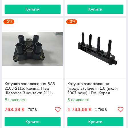
Купити
Купити
–3%
–3%
Котушка запалювання ВАЗ
Котушка запалювання
2108-2115, Каліна, Ніва
(модуль) Лачетті 1.8 (після
Шевроле 3 контакти 2111-
2007 року) LDA, Корея
3705010
В наявності
В наявності
763,39
1 744,06
₴
₴
787 ₴
1 798 ₴
Купити
Купити