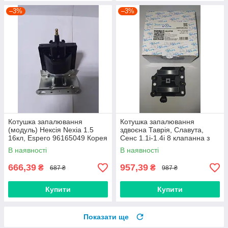
–3%
–3%
Котушка запалювання
Котушка запалювання
(модуль) Нексія Nexia 1.5
здвоєна Таврія, Славута,
16кл, Espero 96165049 Корея
Сенс 1.1i-1.4i 8 клапанна з
двигуном МЕМЗ та Газель
В наявності
В наявності
двигун УМЗ-4216 48.3705
666,39
957,39
₴
₴
687 ₴
987 ₴
Купити
Купити
Показати ще