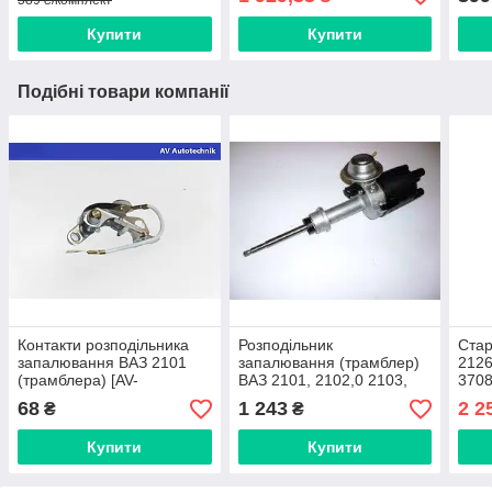
Купити
Купити
Подібні товари компанії
Контакти розподільника
Розподільник
Стар
запалювання ВАЗ 2101
запалювання (трамблер)
2126
(трамблера) [AV-
ВАЗ 2101, 2102,0 2103,
370
Autotechnik], UK12001
2104, 2105, 2106, 2107
68
1 243
2 2
₴
₴
безконтактний
Купити
Купити