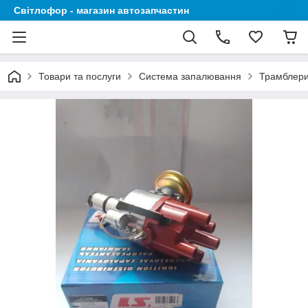
Світлофор - магазин автозапчастин
Товари та послуги
Система запалювання
Трамблери