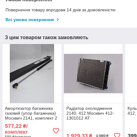
Повернення товару впродовж 14 днів за домовленістю
Всі умови повернення
З цим товаром також замовляють
Амортизатор багажника
Радіатор охолодження
Куль
газовий (упор багажника)
2140, 412 Москвич 412-
412,
Москвич 2141, комплект 2
1301012 AT
штуки
577,22
₴/
комплект
1 929,33
399
₴
1 989 ₴
589 ₴/комплект