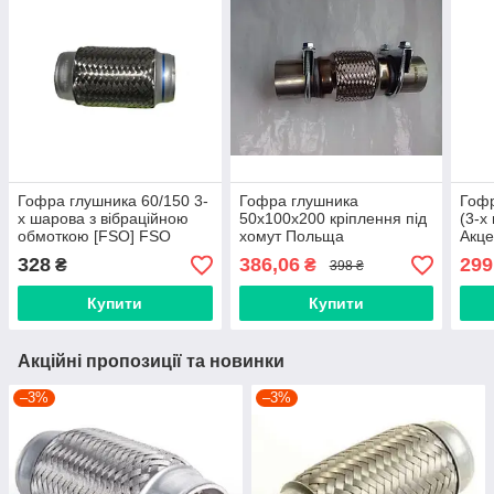
Гофра глушника 60/150 3-
Гофра глушника
Гофр
х шарова з вібраційною
50х100x200 кріплення під
(3-х
обмоткою [FSO] FSO
хомут Польща
Акце
60/150
Гетц
328
386,06
299
₴
₴
398 ₴
Купити
Купити
Акційні пропозиції та новинки
–3%
–3%