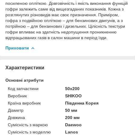
посиленою опліткою. Довговічність і якість виконання функцій
гофри залежить саме від вищезгаданих показників. Кожна з
розглянутих різновидів має своє призначення. Приміром,
гофра з подвійною опліткою – для бензинових двигунів, а з
потрійною – для бензинових і дизельних. Цілісність текстури
гофри впливає на здатність недопущення проникненню
відпрацьованих газів в салон машини в період їзди.
Приховати
Характеристики
Основні атрибути
Код запчастини
50х200
Виробник
SHIKOO
Країна виробник
Південна Корея
Діаметр
50 мм
Довжина
200 мм
Сумісність з маркою
Daewoo
Сумісність з моделлю
Lanos