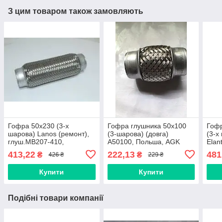
З цим товаром також замовляють
Гофра 50х230 (3-х
Гофра глушника 50х100
Гофр
шарова) Lanos (ремонт),
(3-шарова) (довга)
(3-х
глуш.MB207-410,
A50100, Польша, AGK
Elan
пріем.тр.Aveo, Lacetti 1.8 -
Кор
413,22
222,13
481
₴
₴
426 ₴
229 ₴
(LDA), A50230, AGK
Купити
Купити
Подібні товари компанії