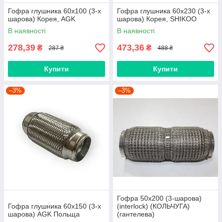
Гофра глушника 60х100 (3-х
Гофра глушника 60х230 (3-х
шарова) Корея, AGK
шарова) Корея, SHIKOO
В наявності
В наявності
278,39
473,36
₴
₴
287 ₴
488 ₴
Купити
Купити
–3%
–3%
Гофра 50х200 (3-шарова)
Гофра глушника 60х150 (3-х
(interlock) (КОЛЬЧУГА)
шарова) AGK Польща
(гантелева)