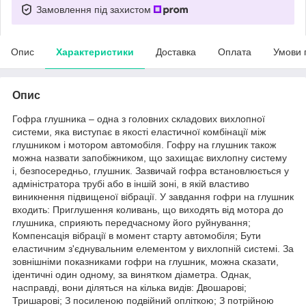
Замовлення під захистом
Опис
Характеристики
Доставка
Оплата
Умови 
Опис
Гофра глушника – одна з головних складових вихлопної
системи, яка виступає в якості еластичної комбінації між
глушником і мотором автомобіля. Гофру на глушник також
можна назвати запобіжником, що захищає вихлопну систему
і, безпосередньо, глушник. Зазвичай гофра встановлюється у
адміністратора трубі або в іншій зоні, в якій властиво
виникнення підвищеної вібрації. У завдання гофри на глушник
входить: Приглушення коливань, що виходять від мотора до
глушника, сприяють передчасному його руйнування;
Компенсація вібрації в момент старту автомобіля; Бути
еластичним з'єднувальним елементом у вихлопній системі. За
зовнішніми показниками гофри на глушник, можна сказати,
ідентичні один одному, за винятком діаметра. Однак,
насправді, вони діляться на кілька видів: Двошарові;
Тришарові; З посиленою подвійний опліткою; З потрійною