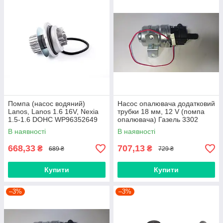
Помпа (насос водяний)
Насос опалювача додатковий
Lanos, Lanos 1.6 16V, Nexia
трубки 18 мм, 12 V (помпа
1.5-1.6 DOHC WP96352649
опалювача) Газель 3302
Weber
32.37800 Електрика
В наявності
В наявності
668,33
707,13
₴
₴
689 ₴
729 ₴
Купити
Купити
–3%
–3%