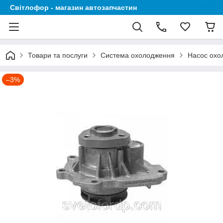
Світлофор - магазин автозапчастин
Товари та послуги
Система охолодження
Насос охо
–3%