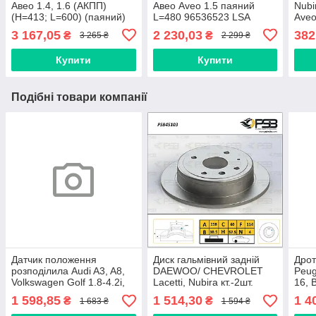
Авео 1.4, 1.6 (АКПП)
Авео Aveo 1.5 паяний
Nubi
(H=413; L=600) (паяний)
L=480 96536523 LSA
Aveo
SHIKOO, Корея
об'є
3 167,05
2 230,03
382
₴
₴
3 265 ₴
2 299 ₴
96536526BR
1.6 
Купити
Купити
Подібні товари компанії
Датчик положення
Диск гальмівний задній
Дро
розподілила Audi A3, A8,
DAEWOO/ CHEVROLET
Peug
Volkswagen Golf 1.8-4.2i,
Lacetti, Nubira кт.-2шт.
16, 
2.7-6.0TDi 04> [ BREMI ]
[PSB Туреччина] 96549630
(ком
1 598,85
1 514,30
1 4
₴
₴
1 683 ₴
1 594 ₴
07L905163A
5967