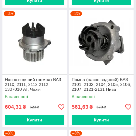
Купити
Купити
–3%
–3%
Насос водяний (помпа) ВАЗ
Помпа (насос водяний) ВАЗ
2110, 2111, 2112 2112-
2101, 2102, 2104, 2105, 2106,
1307010 AT, Чехія
2107, 2121-2131 Нива
Шевроле 2123 Чехия AT
В наявності
В наявності
604,31
561,63
₴
₴
623 ₴
579 ₴
Купити
Купити
–3%
–3%