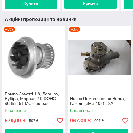
Купити
Купити
Акційні пропозиції та новинки
–3%
–3%
Помпа Лачетті 1.8, Леганза,
Нубіра, Magnus 2.0 DOHC
Насос Помпа водяна Волга,
96353151 MCH autoast
Газель (ЗМЗ-402) LSA
В наявності
В наявності
579,09
967,09
₴
₴
597 ₴
997 ₴