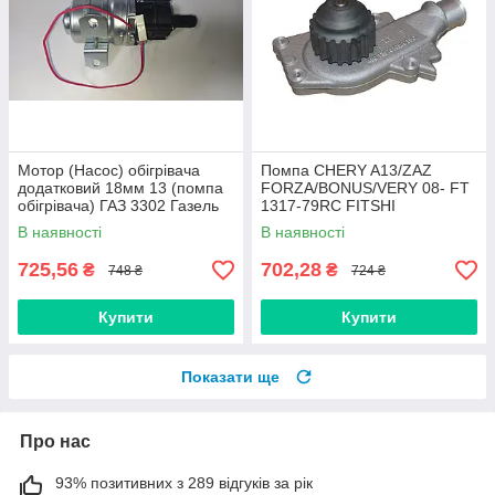
Мотор (Насос) обігрівача
Помпа CHERY A13/ZAZ
додатковий 18мм 13 (помпа
FORZA/BONUS/VERY 08- FT
обігрівача) ГАЗ 3302 Газель
1317-79RC FITSHI
32.3780000
В наявності
В наявності
725,56
702,28
₴
₴
748 ₴
724 ₴
Купити
Купити
Показати ще
Про нас
93% позитивних з 289 відгуків за рік